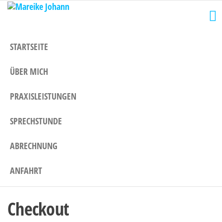
Mareike
Zum
Privatpraxis
für
Inhalt
Johann
ganzheitliche
springen
Medizin
STARTSEITE
ÜBER MICH
PRAXISLEISTUNGEN
SPRECHSTUNDE
ABRECHNUNG
ANFAHRT
Checkout